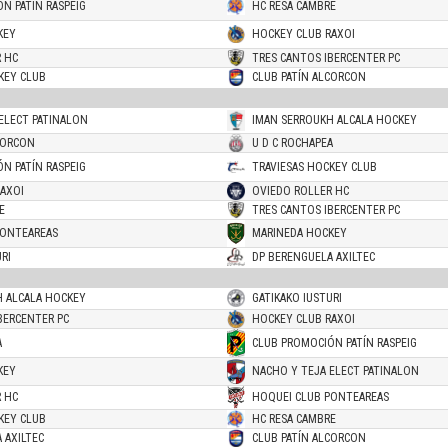
N PATÍN RASPEIG
HC RESA CAMBRE
KEY
HOCKEY CLUB RAXOI
 HC
TRES CANTOS IBERCENTER PC
KEY CLUB
CLUB PATÍN ALCORCON
ELECT PATINALON
IMAN SERROUKH ALCALA HOCKEY
CORCON
U D C ROCHAPEA
N PATÍN RASPEIG
TRAVIESAS HOCKEY CLUB
AXOI
OVIEDO ROLLER HC
E
TRES CANTOS IBERCENTER PC
PONTEAREAS
MARINEDA HOCKEY
RI
DP BERENGUELA AXILTEC
H ALCALA HOCKEY
GATIKAKO IUSTURI
BERCENTER PC
HOCKEY CLUB RAXOI
A
CLUB PROMOCIÓN PATÍN RASPEIG
KEY
NACHO Y TEJA ELECT PATINALON
 HC
HOQUEI CLUB PONTEAREAS
KEY CLUB
HC RESA CAMBRE
 AXILTEC
CLUB PATÍN ALCORCON