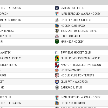
ELECT PATINALON
OVIEDO ROLLER HC
CORCON
IMAN SERROUKH ALCALA HOCKEY
N PATÍN RASPEIG
DP BERENGUELA AXILTEC
E
HOCKEY CLUB RAXOI
PONTEAREAS
TRES CANTOS IBERCENTER PC
KEY CLUB
U D C ROCHAPEA
RI
MARINEDA HOCKEY
 AXILTEC
TRAVIESAS HOCKEY CLUB
H ALCALA HOCKEY
CLUB PROMOCIÓN PATÍN RASPEIG
BERCENTER PC
NACHO Y TEJA ELECT PATINALON
A
HC RESA CAMBRE
AXOI
HOQUEI CLUB PONTEAREAS
KEY
CLUB PATÍN ALCORCON
 HC
GATIKAKO IUSTURI
KEY CLUB
IMAN SERROUKH ALCALA HOCKEY
ELECT PATINALON
HOCKEY CLUB RAXOI