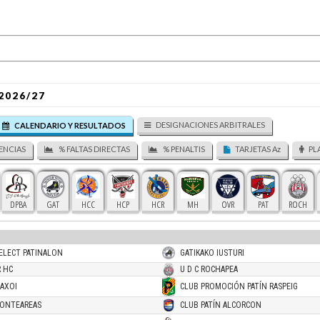
2026/27
DESIGNACIONES ARBITRALES
CALENDARIO Y RESULTADOS
ENCIAS
% FALTAS DIRECTAS
% PENALTIS
TARJETAS Az
PL
DPBA
GAT
HCC
HCP
HCR
MH
OVR
PAT
ROCH
ELECT PATINALON
GATIKAKO IUSTURI
 HC
U D C ROCHAPEA
AXOI
CLUB PROMOCIÓN PATÍN RASPEIG
PONTEAREAS
CLUB PATÍN ALCORCON