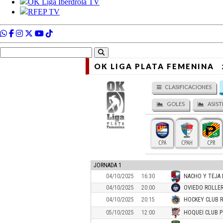
OK LIGA PLATA FEMENINA
CLASIFICACIONES
GOLES
ASIST
CPA
CPAH
CPR
JORNADA 1
04/10/2025
16:30
NACHO Y TEJA 
04/10/2025
20:00
OVIEDO ROLLER
04/10/2025
20:15
HOCKEY CLUB R
05/10/2025
12:00
HOQUEI CLUB 