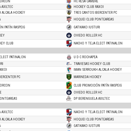
CORCON
HC RESA CAMBRE
 AXILTEC
HOCKEY CLUB RAXOI
H ALCALA HOCKEY
TRES CANTOS IBERCENTER PC
A
HOQUEI CLUB PONTEAREAS
N PATÍN RASPEIG
GATIKAKO IUSTURI
KEY
OVIEDO ROLLER HC
KEY CLUB
NACHO Y TEJA ELECT PATINALON
ELECT PATINALON
U D C ROCHAPEA
RI
TRAVIESAS HOCKEY CLUB
AXOI
IMAN SERROUKH ALCALA HOCKEY
BERCENTER PC
MARINEDA HOCKEY
CORCON
CLUB PROMOCIÓN PATÍN RASPEIG
E
OVIEDO ROLLER HC
PONTEAREAS
DP BERENGUELA AXILTEC
 AXILTEC
NACHO Y TEJA ELECT PATINALON
H ALCALA HOCKEY
HOQUEI CLUB PONTEAREAS
A
GATIKAKO IUSTURI