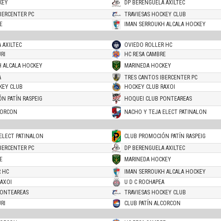
KEY
DP BERENGUELA AXILTEC
BERCENTER PC
TRAVIESAS HOCKEY CLUB
E
IMAN SERROUKH ALCALA HOCKEY
 AXILTEC
OVIEDO ROLLER HC
RI
HC RESA CAMBRE
H ALCALA HOCKEY
MARINEDA HOCKEY
A
TRES CANTOS IBERCENTER PC
KEY CLUB
HOCKEY CLUB RAXOI
N PATÍN RASPEIG
HOQUEI CLUB PONTEAREAS
CORCON
NACHO Y TEJA ELECT PATINALON
ELECT PATINALON
CLUB PROMOCIÓN PATÍN RASPEIG
BERCENTER PC
DP BERENGUELA AXILTEC
E
MARINEDA HOCKEY
 HC
IMAN SERROUKH ALCALA HOCKEY
AXOI
U D C ROCHAPEA
PONTEAREAS
TRAVIESAS HOCKEY CLUB
RI
CLUB PATÍN ALCORCON