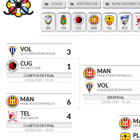
GOLES
ASISTENCIAS
% FALTAS DIRECT
BIR
CER
CUG
MAN
PLA
ROZ
T
VOL
3
CP VOLTREGA STERN MOTOR
CUG
1
PHC SANT CUGAT
MAN
CUARTOS DE FINAL
MAGIC STUDIO CP MANLLEU
10/06/2021 - 10:30
VOL
CP VOLTREGA STERN MOTOR
SEMIFINAL
MAN
6
12/06/2021 - 11:00
MAGIC STUDIO CP MANLLEU
TEL
4
TELECABLE HC
M
CUARTOS DE FINAL
MAGI
10/06/2021 - 18:00
PL
GENE